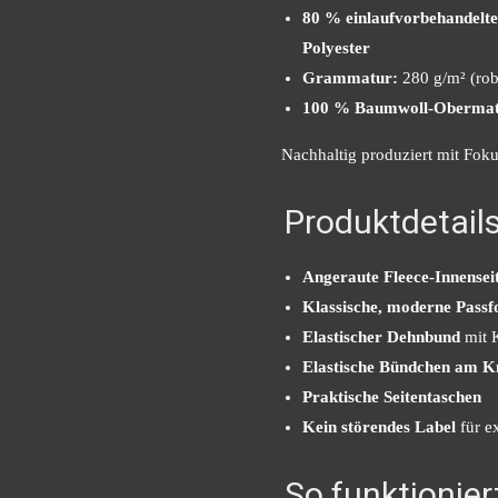
80 % einlaufvorbehandelte
Polyester
Grammatur:
280 g/m² (ro
100 % Baumwoll-Obermat
Nachhaltig produziert mit Fok
Produktdetail
Angeraute Fleece-Innensei
Klassische, moderne Pass
Elastischer Dehnbund
mit K
Elastische Bündchen am K
Praktische Seitentaschen
Kein störendes Label
für e
So funktionier