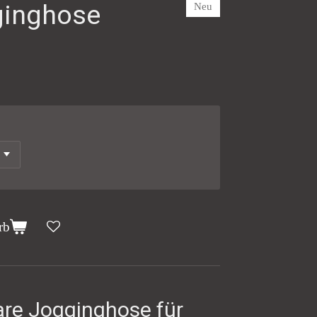
ginghose
Neu
rb
are Jogginghose für