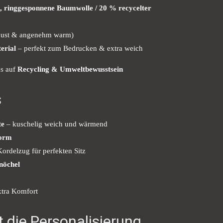
, ringgesponnene Baumwolle / 20 % recycelter
bust & angenehm warm)
erial
– perfekt zum Bedrucken & extra weich
us auf
Recycling & Umweltbewusstsein
s
te
– kuschelig weich und wärmend
form
ordelzug für perfekten Sitz
nöchel
xtra Komfort
t die Personalisierung