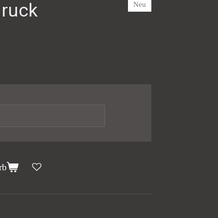
druck
Neu
rb