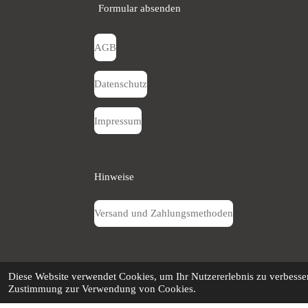
Formular absenden
AGB
Datenschutz
Impressum
Hinweise
Versand und Zahlungsmethoden
Über uns
Diese Website verwendet Cookies, um Ihr Nutzererlebnis zu verbesser
Zustimmung zur Verwendung von Cookies.
© 2024 - 2026 Fire-Made